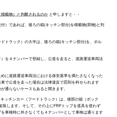
（積載物）と判断されるのか
と申しますと・・
付）であれば、後ろの箱(キッチン部分)を積載物(荷物)と判
ドトラック）の大半は、後ろの箱(キッチン部分)を、ボル
）
ク）を４ナンバーで登録し、公道を走ると、道路運送車両法
ために道路運送車両法における保安基準を満たさなくなった
造車で公道を走った場合は法律違反で罰則を科せられます
険が通らないケースもあると聞きます。
作するキッチンカー（フードトラック）は、後部の箱（ボック
架装します。そして、その上にFRPトップを道具を使わず
プを車検時に外さなくても４ナンバーとして車検は通ります