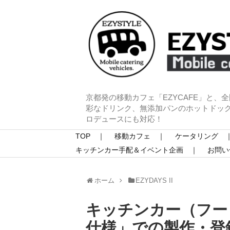
京都発の移動カフェ「EZYCAFE」と、
彩なドリンク、無添加パンのホットドッ
ロデュースにも対応！
TOP ｜
移動カフェ ｜
ケータリング 
キッチンカー手配＆イベント企画 ｜
お問い
ホーム
EZYDAYS II
キッチンカー（フー
仕様」での製作・登