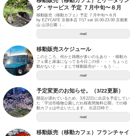
移動販売（移動カフェ）とケータリン
グ・サービス 予定 ７月中旬〜８月
移動販売（移動カフェ）予定 ７月中旬〜８月
by EZYCAFE 京都本店 7/17 sat 16.00-23.00 京都東
山 山頂公園（...
read
移動販売スケジュール
このところ、何かと雑務が多いのもあり・・移動カ
フェ業と疎遠になってる今日この頃・・・ ちょっと
動かないと・・まじで移動販売が・・もう・...
read
予定変更のお知らせ。（3/22更新）
開花が遅れているため、3月22日に出店を予定してい
た「宇治市植物公園しだれ桜夜間無料公開」での移
動カフェは中止いたします。 出店日時で...
read
移動販売（移動カフェ）フランチャイ