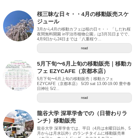
桜三昧な日々・・4月の移動販売スケ
ジュール
3月から4月の移動カフェは桜の日々・・ 「しだれ桜
夜間無料開園 in宇治市植物公園」は3月31日までで、
4月9日から24日までは「八重桜ウ...
read
5月下旬〜6月上旬の移動販売｜移動カ
フェ EZYCAFE（京都本店）
5月下旬〜6月上旬の移動販売｜移動カフェ
EZYCAFE（京都本店） 5/20 sat 13.00-19.00 豊中春
日神社 5/2...
read
龍谷大学 深草学舎での（日替わりラ
ンチ）移動販売
龍谷大学 深草学舎では、平日（4月は水曜日以外。5
月からは月水以外）のランチタイムに移動販売車