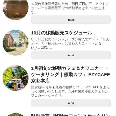
大型台風接近予報のため、明日17日の三井アウトレ
ットパーク滋賀竜王での移動販売は中止いたしま
す。
read
10月の移動販売スケジュール
いよいよ秋のイベントシーズン突入です〜〜 「しん
ど〜」と「疲れた〜」は言わんとこ・・・かな
(>_<;; 10/1 ...
read
1月初旬の移動カフェ＆カフェカー・
ケータリング｜移動カフェ EZYCAFE
京都本店
謹賀新年 今年も京都の移動カフェ EZYCAFEをよろ
しくお願いいたします。 1月初旬の移動カフェ＆カ
フェカー・ケータリ...
read