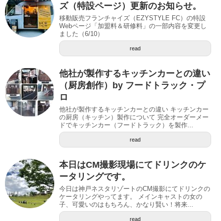
ズ（特設ページ）更新のお知らせ。
移動販売フランチャイズ（EZYSTYLE FC）の特設
Webページ「加盟料＆研修料」の一部内容を変更し
ました（6/10）
read
他社が製作するキッチンカーとの違い
（厨房創作）by フードトラック・プ
ロ
他社が製作するキッチンカーとの違い キッチンカー
の厨房（キッチン）製作について 完全オーダーメー
ドでキッチンカー（フードトラック）を製作...
read
本日はCM撮影現場にてドリンクのケ
ータリングです。
今日は神戸ネスタリゾートのCM撮影にてドリンクの
ケータリングやってます。 メインキャストの女の
子、可愛いのはもちろん、かなり賢い！将来...
read