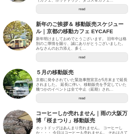
（カフェ、ホットドッグ、タコス＆カフェ...
read
新年のご挨拶＆ 移動販売スケジュー
ル｜京都の移動カフェ EYCAFE
新年明けましておめでとうございます。 旧年中は格
別のご厚情を賜り、誠にありがとうございました。
みなさんのお力添え、多く...
read
５月の移動販売
京都に発令されていた緊急事態宣言が5月末まで延長
されました。 延長に伴い、移動販売を予定していた
幾つかのイベントは全て中止（延期）され...
read
コーヒーしか売れません｜雨の大阪万
博「桜まつり」移動販売
ホットドッグはあんまり売れません。 コーヒーし
か・・・ 今日はコーヒーも売れません。 それはさて