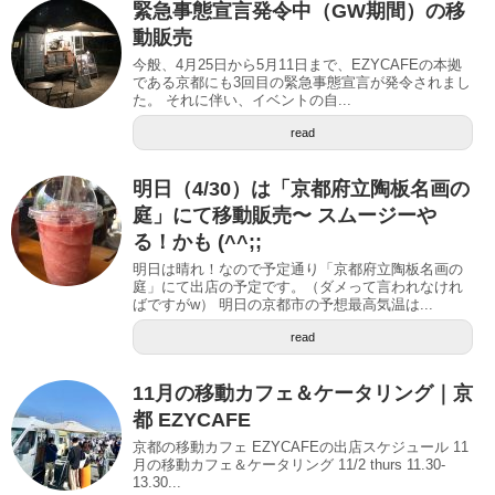
緊急事態宣言発令中（GW期間）の移
動販売
今般、4月25日から5月11日まで、EZYCAFEの本拠
である京都にも3回目の緊急事態宣言が発令されまし
た。 それに伴い、イベントの自...
read
明日（4/30）は「京都府立陶板名画の
庭」にて移動販売〜 スムージーや
る！かも (^^;;
明日は晴れ！なので予定通り「京都府立陶板名画の
庭」にて出店の予定です。（ダメって言われなけれ
ばですがw） 明日の京都市の予想最高気温は...
read
11月の移動カフェ＆ケータリング｜京
都 EZYCAFE
京都の移動カフェ EZYCAFEの出店スケジュール 11
月の移動カフェ＆ケータリング 11/2 thurs 11.30-
13.30...