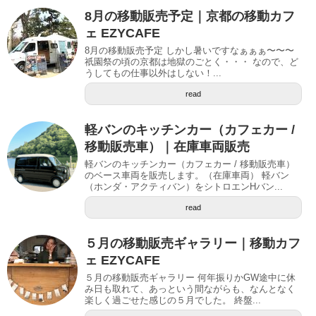
8月の移動販売予定｜京都の移動カフ
ェ EZYCAFE
8月の移動販売予定 しかし暑いですなぁぁぁ〜〜〜
祇園祭の頃の京都は地獄のごとく・・・ なので、ど
うしてもの仕事以外はしない！...
read
軽バンのキッチンカー（カフェカー /
移動販売車）｜在庫車両販売
軽バンのキッチンカー（カフェカー / 移動販売車）
のベース車両を販売します。（在庫車両） 軽バン
（ホンダ・アクティバン）をシトロエンHバン...
read
５月の移動販売ギャラリー｜移動カフ
ェ EZYCAFE
５月の移動販売ギャラリー 何年振りかGW途中に休
み日も取れて、あっという間ながらも、なんとなく
楽しく過ごせた感じの５月でした。 終盤...