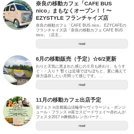
奈良の移動カフェ「CAFE BUS
nico」まもなくオープン！！〜
EZYSTYLE フランチャイズ店
奈良の移動カフェ「CAFE BUS nico」 EZYCAFEの
フランチャイズ店「奈良の移動カフェ CAFE BUS
nico」（店主...
read
6月の移動販売（予定）☆6/2更新
わりと天気に恵まれた感じの５月も終わり、もうす
ぐ・・入り？ 暫くは近場でぼちぼちと、夏に備えて
体力温存したい月間って感じです。 ...
read
11月の移動カフェ出店予定
宙フェス in京都嵐山法輪寺〜ヴィラージュ・ボンジ
ュール・フランス in富士スピードウェイ〜赤れんが
フェスタ2017 in舞鶴赤レンガパーク...
read