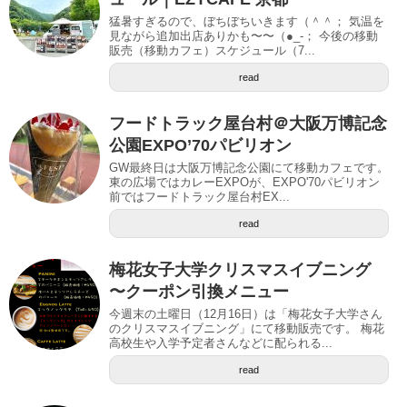
猛暑すぎるので、ぼちぼちいきます（＾＾； 気温を
見ながら追加出店ありかも〜〜（●_-； 今後の移動
販売（移動カフェ）スケジュール（7...
read
フードトラック屋台村＠大阪万博記念
公園EXPO’70パビリオン
GW最終日は大阪万博記念公園にて移動カフェです。
東の広場ではカレーEXPOが、EXPO'70パビリオン
前ではフードトラック屋台村EX...
read
梅花女子大学クリスマスイブニング
〜クーポン引換メニュー
今週末の土曜日（12月16日）は「梅花女子大学さん
のクリスマスイブニング」にて移動販売です。 梅花
高校生や入学予定者さんなどに配られる...
read