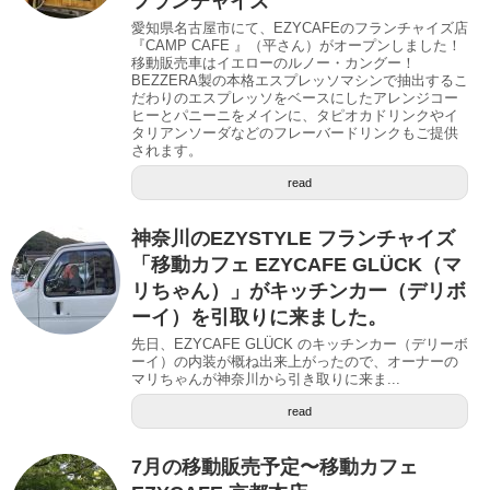
フランチャイズ
愛知県名古屋市にて、EZYCAFEのフランチャイズ店
『CAMP CAFE 』（平さん）がオープンしました！
移動販売車はイエローのルノー・カングー！
BEZZERA製の本格エスプレッソマシンで抽出するこ
だわりのエスプレッソをベースにしたアレンジコー
ヒーとパニーニをメインに、タピオカドリンクやイ
タリアンソーダなどのフレーバードリンクもご提供
されます。
read
神奈川のEZYSTYLE フランチャイズ
「移動カフェ EZYCAFE GLÜCK（マ
リちゃん）」がキッチンカー（デリボ
ーイ）を引取りに来ました。
先日、EZYCAFE GLÜCK のキッチンカー（デリーボ
ーイ）の内装が概ね出来上がったので、オーナーの
マリちゃんが神奈川から引き取りに来ま...
read
7月の移動販売予定〜移動カフェ