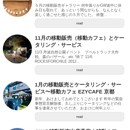
５月の移動販売ギャラリー 何年振りかGW途中に休
み日も取れて、あっという間ながらも、なんとなく
楽しく過ごせた感じの５月でした。 終盤...
read
11月の移動販売（移動カフェ）とケー
タリング・サービス
11/3 丹波自然公園イベント プペルトラック大作
戦、森のバザール...etc *終了 11/6
ROCKSFORCHILE 2012...
read
1月の移動販売とケータリング・サー
ビス〜移動カフェ EZYCAFE 京都
新年、あけましておめでとうございます 昨年の緊急
事態宣言解除後、久しぶりにケータリングなどの仕
事を連発させていただき、おまけに何年ぶり...
read