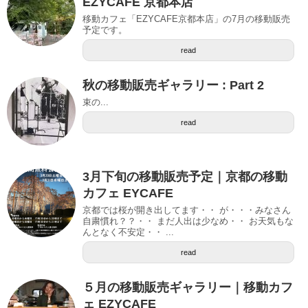
EZYCAFE 京都本店
移動カフェ「EZYCAFE京都本店」の7月の移動販売
予定です。
read
秋の移動販売ギャラリー : Part 2
束の...
read
3月下旬の移動販売予定｜京都の移動
カフェ EYCAFE
京都では桜が開き出してます・・ が・・・みなさん
自粛慣れ？？・・ まだ人出は少なめ・・ お天気もな
んとなく不安定・・ ...
read
５月の移動販売ギャラリー｜移動カフ
ェ EZYCAFE